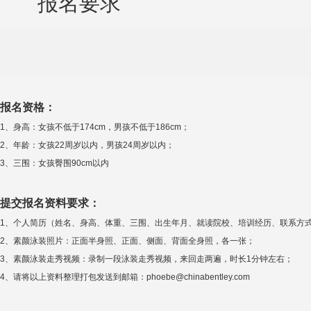
报名要求
任人唯贤
报名资格：
1、身高：女孩不低于174cm，男孩不低于186cm；
2、年龄：女孩22周岁以内，男孩24周岁以内；
3、三围：女孩臀围90cm以内
提交报名资料要求：
1、个人简历（姓名、身高、体重、三围、出生年月、就读院校、培训经历、联系方式、
2、素颜泳装照片：正面半身照、正面、侧面、背面全身照，各一张；
3、素颜泳装走秀视频：录制一段泳装走秀视频，来回走两遍，时长1分钟左右；
4、请将以上资料整理打包发送到邮箱：phoebe@chinabentley.com